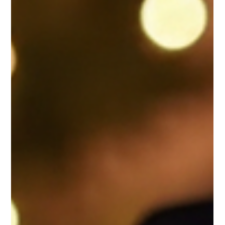
19 sept 2025
4 min de lectura
Las 4 mejores alternativas a Skype para
agregar invitados remotos en XSplit
Broadcaster
Como streamer de videojuegos o creador de contenido,
la comunicación eficaz con tus invitados remotos es vital
para crear transmisiones...