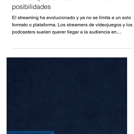
14 nov 2025
4 min de lectura
La versión beta de XSplit Broadcaster
con múltiples salidas abre nuevas
posibilidades
El streaming ha evolucionado y ya no se limita a un solo
formato o plataforma. Los streamers de videojuegos y los
podcasters suelen querer llegar a la audiencia en
múltiples plataformas simultáneamente, cada una con su
propio estilo y dirección de vídeo. La nueva función beta
de salida múltiple de XSplit Broadcaster responde a esta
necesidad, permitiendo a los creadores transmitir en
varios formatos a la vez. Esta actualización abre nuevas
oportunidades para interactuar con