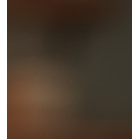
usar XSplit Broadcaster como cámara para apps como
Discord, Zoom y Google Meet....