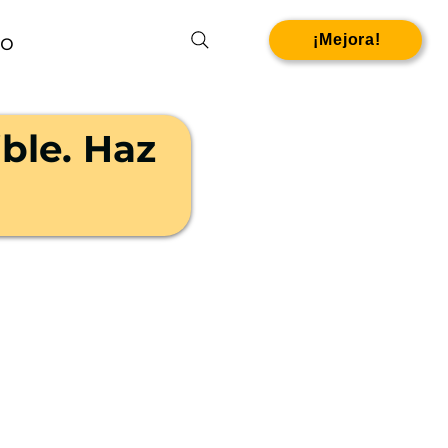
o
¡Mejora!
ble. Haz
.