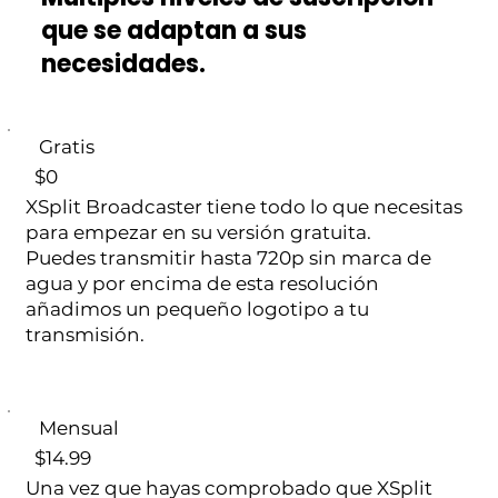
verde.4. Salida vía NDIPara
que se adaptan a sus
configuraciones más avanzadas, puedes
necesidades.
emitir tu producción de XSplit
Broadcaster como una transmisión de
Interfaz de Dispositivo de Red (NDI). Esto
te permite enviar su señal de video y
Gratis
audio a otros dispositivos y software
$0
compatibles con NDI a través de tu red
XSplit Broadcaster tiene todo lo que necesitas
local.Usos comunes:- Configuraciones
para empezar en su versión gratuita.
de dos PC: use una ordenador para
Puedes transmitir hasta 720p sin marca de
juegos o presentaciones y otra para
agua y por encima de esta resolución
codificar y transmitir/grabar, sin
añadimos un pequeño logotipo a tu
necesidad de una tarjeta de captura.-
transmisión.
Eventos en vivo: envía tu señal de
producción principal a otras pantallas o
sistemas dentro del mismo lugar.
Mensual
$14.99
Una vez que hayas comprobado que XSplit