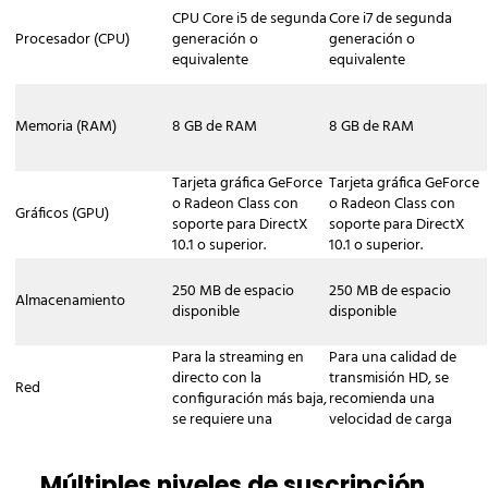
CPU Core i5 de segunda
Core i7 de segunda
cámara virtualXSplit Broadcaster puede
Procesador (CPU)
generación o
generación o
funcionar como una cámara virtual para
equivalente
equivalente
aplicaciones de videoconferencia como
Zoom, Google Meet, Microsoft Teams y
Memoria (RAM)
8 GB de RAM
8 GB de RAM
Discord. Esto te permite usar todas las
funciones de XSplit para crear
presentaciones profesionales para tus
Tarjeta gráfica GeForce
Tarjeta gráfica GeForce
o Radeon Class con
o Radeon Class con
reuniones en línea, seminarios web o
Gráficos (GPU)
soporte para DirectX
soporte para DirectX
entrevistas.Capacidades:- Escenas
10.1 o superior.
10.1 o superior.
profesionales: agrega tercios inferiores,
logotipos y otros gráficos a la
250 MB de espacio
250 MB de espacio
Almacenamiento
disponible
disponible
transmisión de tu cámara.-
Presentaciones: cambia fácilmente entre
Para la streaming en
Para una calidad de
tu cámara, pantallas compartidas y
directo con la
transmisión HD, se
Red
videos pregrabados.- Eliminación de
configuración más baja,
recomienda una
fondo: usa la función VCam incorporada
se requiere una
velocidad de carga
velocidad de carga
mínima de 5 Mbps.
para eliminar, reemplazar o desenfocar el
mínima de 500 kbps.
fondo sin necesidad de una pantalla
Múltiples niveles de suscripción