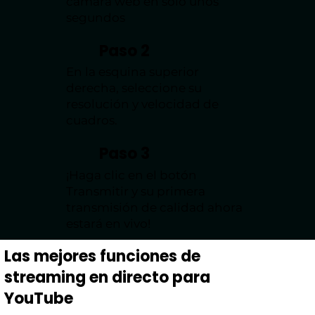
cámara web en solo unos
segundos
Paso 2
En la esquina superior
derecha, seleccione su
resolución y velocidad de
cuadros.
Paso 3
¡Haga clic en el botón
Transmitir y su primera
transmisión de calidad ahora
estará en vivo!
Las mejores funciones de
streaming en directo para
YouTube