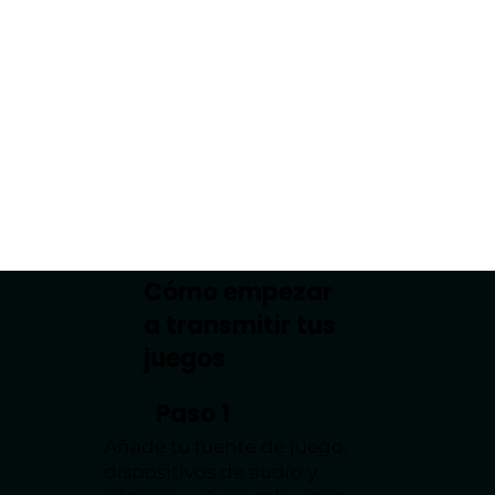
Cómo empezar
a transmitir tus
juegos
Paso 1
Añade tu fuente de juego,
dispositivos de audio y