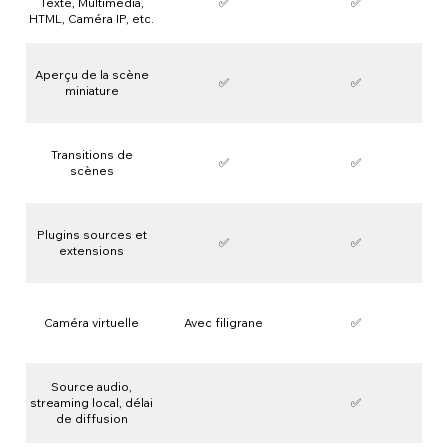
Texte, Multimédia,
✅
✅
HTML, Caméra IP, etc.
Aperçu de la scène
✅
✅
miniature
Transitions de
✅
✅
scènes
Plugins sources et
✅
✅
extensions
Caméra virtuelle
Avec filigrane
✅
Source audio,
streaming local, délai
✅
de diffusion