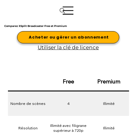
Comparez XSplit Broadcaster Free et Premium
Acheter ou gérer un abonnement
Utiliser la clé de licence
Free
Premium
Nombre de scènes
4
Illimité
Illimité avec filigrane
Résolution
Illimité
supérieur à 720p