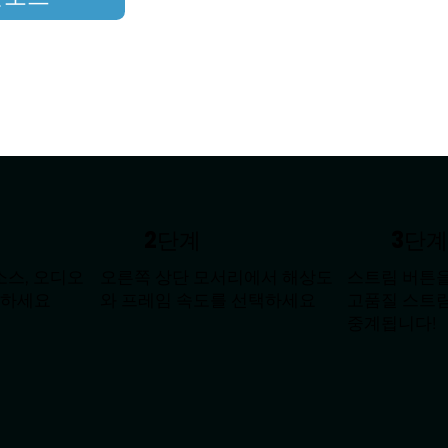
2단계
3단
소스, 오디오
오른쪽 상단 모서리에서 해상도
스트림 버튼을
가하세요
와 프레임 속도를 선택하세요
고품질 스트림이
중계됩니다!