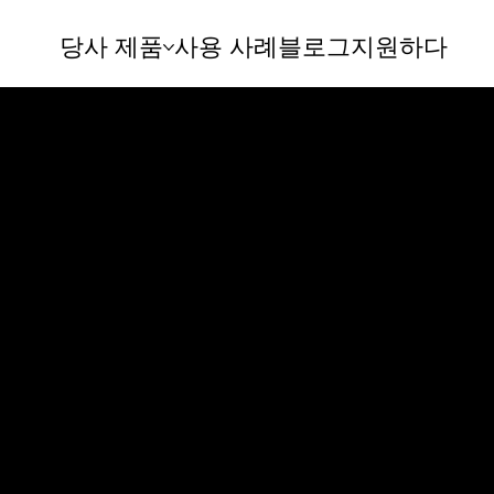
당사 제품
사용 사례
블로그
지원하다
cebook에서 라이브
itch를 통해
니다. 지금