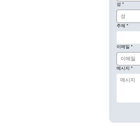
성
*
주제
*
이메일
*
메시지
*