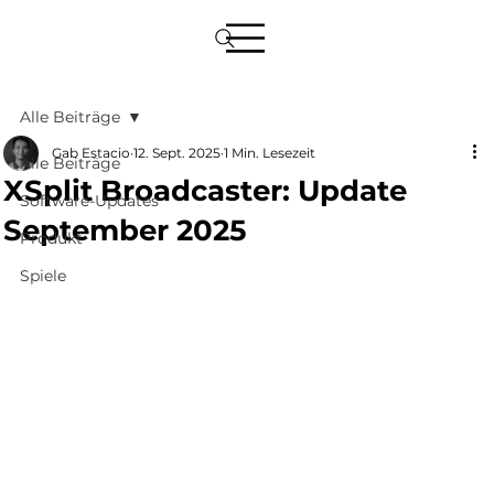
Alle Beiträge
Gab Estacio
12. Sept. 2025
1 Min. Lesezeit
Alle Beiträge
XSplit Broadcaster: Update
Software-Updates
September 2025
Produkt
Spiele