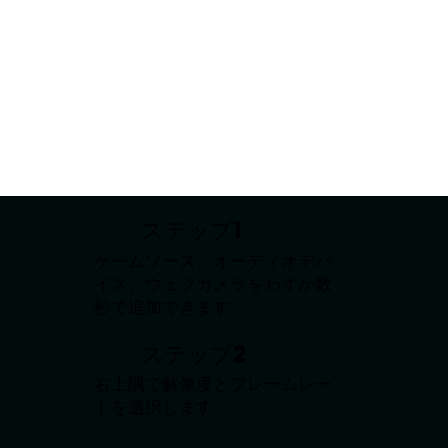
ステップ1
ゲームソース、オーディオデバ
イス、ウェブカメラをわずか数
秒で追加できます
ステップ2
右上隅で解像度とフレームレー
トを選択します