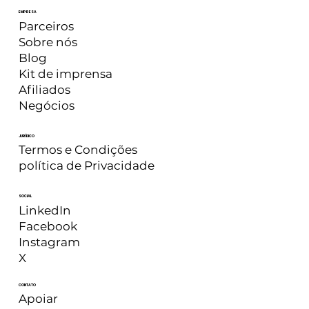
EMPRESA
Parceiros
Sobre nós
Blog
Kit de imprensa
Afiliados
Negócios
JURÍDICO
Termos e Condições
política de Privacidade
SOCIAL
LinkedIn
Facebook
Instagram
X
CONTATO
Apoiar